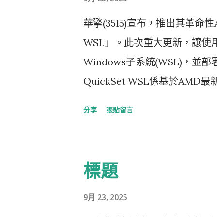
華擎(3515)宣布，推出其革命性A
WSL」。此次重大更新，讓使用
Windows子系統(WSL)，
QuickSet WSL係基於A
AMD Radeon RX 9000
分享
張貼留言
發環境，不僅步驟繁瑣，過程也
程式主要是在Linux環境下開
使用者構成了重大挑戰，這樣
標題
開發者的時間。 華擎指出，AI Q
應對此挑戰。此工具用於高效能運
9月 23, 2025
已針對華擎最新的AMD Radeo