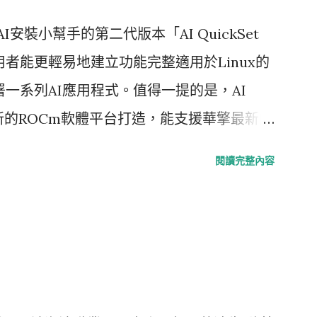
I安裝小幫手的第二代版本「AI QuickSet
者能更輕易地建立功能完整適用於Linux的
並部署一系列AI應用程式。值得一提的是，AI
MD最新的ROCm軟體平台打造，能支援華擎最新的
系列顯示卡。 過去，在Windows上建立合適的AI開
閱讀完整內容
相當耗時。更關鍵的是，許多尖端的AI應用
發與運行，這對於想在Windows上使用它們的
的入門門檻不僅讓初學者卻步，也會消耗資深
uickSet WSL透過自動化整個工作流程來
算的AMD ROCm平台，並確保WSL環境
n RX 9000系列顯示卡完成加速預先配置，最