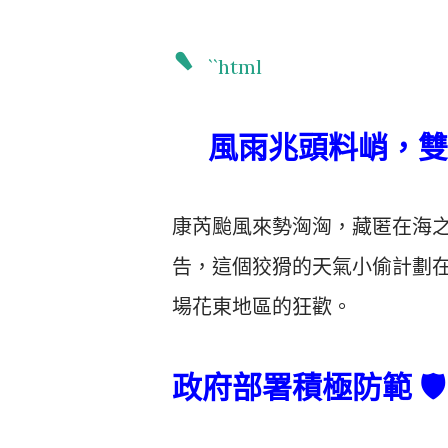
`
``html
風雨兆頭料峭，雙颱
康芮颱風來勢洶洶，藏匿在海
告，這個狡猾的天氣小偷計劃在
場花東地區的狂歡。
政府部署積極防範 🛡️