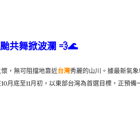
共舞掀波瀾 💨🌊
之懷，無可阻擋地靠近
台灣
秀麗的山川。據最新氣象
10月底至11月初，以東部台灣為首選目標，正預備