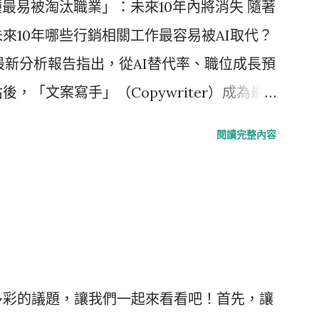
種最易被淘汰職業」：未來10年內將消失 隨著
kSet WSL更內建多款立即可用的應用工具。
來10年哪些行銷相關工作最容易被AI取代？
一項最新分析報告指出，從AI替代率、職位成長預
，「文案寫手」（Copywriter）成為最
職務，AI取代風險高達85％。 這份報告由
閱讀完整內容
西恩（Vahan Poghosyan）領銜分析，他
銷操作成本趨近於零，單純依賴產出價值的職
列出10大高風險職務，依據「風險評分」與
行銷經理（Product Marketing
I取代率39％。雖然看似較安全，但因需橫跨資
動化風險。 9. 平面設計師（Graphic
多彩的議題，讓我們一起來看看吧！首先，讓