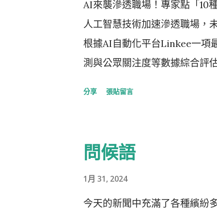
AI來襲滲透職場！專家點「10
佳化其效能。此外，AI Quic
人工智慧技術加速滲透職場，未
根據AI自動化平台Linkee
測與公眾關注度等數據綜合評估後
有可能在未來10年內消失的行銷
分享
張貼留言
Linkee共同創辦人暨執行長波哥
指出：「隨著文案、修改與行
位將面臨極大壓力。」 報告也
問候語
「AI取代率」排序如下： 10. 產品
Manager）風險評分43，A
1月 31, 2024
料、敘事與業務目標，仍存在一定自
今天的新聞中充滿了各種繽紛