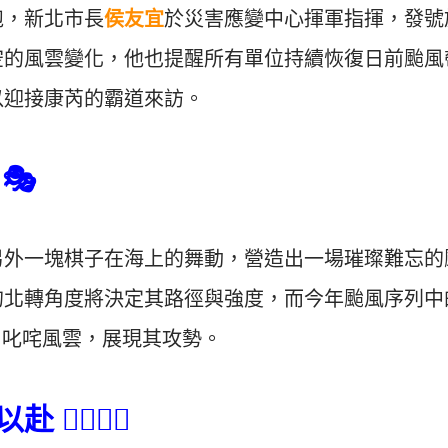
袍，新北市長
侯友宜
於災害應變中心揮軍指揮，發號
空的風雲變化，他也提醒所有單位持續恢復日前颱風
以迎接康芮的霸道來訪。
🎭
另外一塊棋子在海上的舞動，營造出一場璀璨難忘的
的北轉角度將決定其路徑與強度，而今年颱風序列中
，叱咤風雲，展現其攻勢。
‍♂️🏃‍♀️