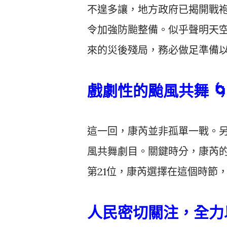
不遑多讓，地方政府已揭開戰
令加強防颱整備。似乎聲明天
來的災後殘局，務必做足準備
戲劇性的颱風共舞 🌀
這一回，康芮並非孤單一戰。
風共舞劇目。關鍵時分，康芮
第21位，康芮選擇在這個時節
人民密切關注，全力以赴 🏃